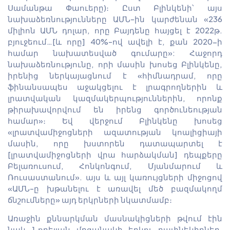
Սամանթա Փաուերը)։ Ըստ Բլինկենի՝ այս
նախաձեռնությունները ԱՄՆ-ին կարժենան «236
միլիոն ԱՄՆ դոլար, որը Բայդենը հայցել է 2022թ.
բյուջեում…[և որը] 40%-ով ավելի է, քան 2020-ի
համար նախատեսված գումարը»: Հաջորդ
նախաձեռնությունը, որի մասին խոսեց Բլինկենը,
իրենից ներկայացնում է «հիմնադրամ, որը
ֆինանսապես աջակցելու է լրագրողներին և
լրատվական կազմակերպություններին, որոնք
թիրախավորվում են իրենց գործունեության
համար»։ Եվ վերջում Բլինկենը խոսեց
«լրատվամիջոցների ազատության կոալիցիայի
մասին, որը խստորեն դատապարտել է
[լրատվամիջոցների վրա հարձակման] դեպքերը
Բելառուսում, Հոնկոնգում, Մյանմարում և
Ռուսաստանում». այս և այլ կառույցների միջոցով
«ԱՄՆ-ը խթանելու է առավել մեծ բազմակողմ
ճնշումները» այդ երկրների նկատմամբ։
Առաջին քննարկման մասնակիցների թվում էին
նաև Նոբելյան մրցանակի երկու դափնեկիրներ,