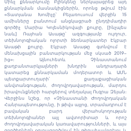
Մինչ քննարկումը Բլինկենը ներկայացրեց այդ
քննարկման մասնակիցներին, որոնց թվում էին
«Տատյանա Խոմիչը՝ Բելառուսում վերջին 15
ամիսները բանտում անցկացրած ընդդիմադիր
գործիչ Մարիա Կոլեսնիկովայի քույրը, [ինչպես
նաև] Ռայհան Ասաթը՝ ազգությամբ ույղուր,
տեխնոլոգիական ոլորտի ձեռնարկատեր Էկբար
Ասաթի քույրը. Էկբար Ասաթը գտնվում է
մենախցային բանտարկության մեջ սկսած 2019-
ից»։ Այնուհետև Չինաստանում
քաղբանտարկյալների խնդրին անդրադարձ
կատարեց քննարկաման մոդերատոր և ԱՄՆ
պետքարտուղարի՝ քաղաքացիական
անվտանգության, ժողովրդավարության, մարդու
իրավունքների հարցերով տեղակալ Ուզրա Զեյան։
Վերջինս նշեց, որ «Չինաստանի Ժողովրդական
Հանրապետությունը, ի թիվս այլոց, տրամադրում է
բավական բարդ վերահսկողության
տեխնոլոգիաներ այլ ավտորիտար և որոշ
ժողովրդավարական կառավարությունների, և այս
գործիքներն օգտագործվում են թիրախավորելու և