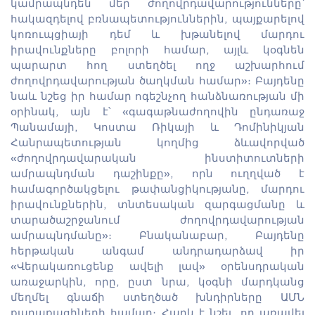
կամրապնդեն մեր ժողովրդավարությունները՝
հակազդելով բռնապետություններին, պայքարելով
կոռուպցիայի դեմ և խթանելով մարդու
իրավունքները բոլորի համար, այլև կօգնեն
պարարտ հող ստեղծել ողջ աշխարհում
ժողովրդավարության ծաղկման համար»։ Բայդենը
նաև նշեց իր համար ոգեշնչող հանձնառության մի
օրինակ, այն է՝ «գագաթնաժողովին ընդառաջ
Պանամայի, Կոստա Ռիկայի և Դոմինիկյան
Հանրապետության կողմից ձևավորված
«ժողովրդավարական ինստիտուտների
ամրապնդման դաշինքը», որն ուղղված է
համագործակցելու թափանցիկությանը, մարդու
իրավունքներին, տնտեսական զարգացմանը և
տարածաշրջանում ժողովրդավարության
ամրապնդմանը»։ Բնականաբար, Բայդենը
հերթական անգամ անդրադարձավ իր
«Վերակառուցենք ավելի լավ» օրենսդրական
առաջարկին, որը, ըստ նրա, կօգնի մարդկանց
մեղմել գնաճի ստեղծած խնդիրները ԱՄՆ
քաղաքացիների համար։ Հարկ է նշել, որ առավել