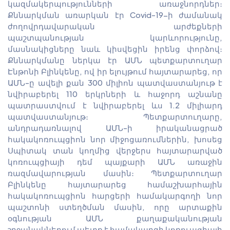
կազմակերպությունների առաջնորդներ։
Քննարկման առարկան էր Covid-19-ի ժամանակ
ժողովրդավարական արժեքների
պաշտպանության կարևորությունը,
մասնակիցները նաև կիսվեցին իրենց փորձով։
Քննարկմանը ներկա էր ԱՄՆ պետքարտուղար
Էնթոնի Բլինկենը, ով իր ելույթում հայտարարեց, որ
ԱՄՆ-ը ավելի քան 300 միլիոն պատվաստանյութ է
նվիրաբերել 110 երկրների և հաջորդ աշնանը
պատրաստվում է նվիրաբերել ևս 1.2 միլիարդ
պատվաստանյութ։ Պետքարտուղարը,
անդրադառնալով ԱՄՆ-ի իրականացրած
հակակոռուպցիոն նոր միջոցառումներին, խոսեց
Սպիտակ տան կողմից վերջերս հայտարարված
կոռուպցիայի դեմ պայքարի ԱՄՆ առաջին
ռազմավարության մասին։ Պետքարտուղար
Բլինկենը հայտարարեց համաշխարհային
հակակոռուպցիոն հարցերի համակարգողի նոր
պաշտոնի ստեղծման մասին, որը արտաքին
օգնության ԱՄՆ քաղաքականության
շրջանակներում պետք է համակարգի կոռուպցիայի