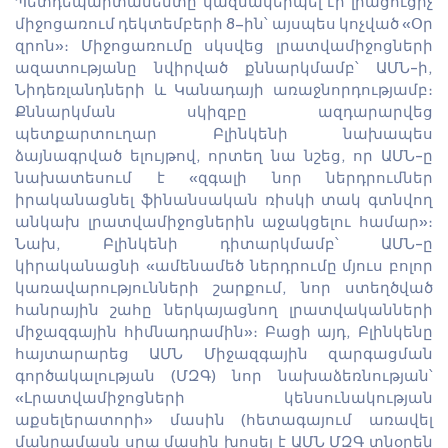
Պետդեպարտամենտը կազմակերպել էր լրացուցիչ
միջոցառում դեկտեմբերի 8-ին՝ այսպես կոչված «Օր
զրոն»։ Միջոցառումը սկսվեց լրատվամիջոցների
ազատությանը նվիրված քննարկմամբ՝ ԱՄՆ-ի,
Նիդեռլանդների և Կանադայի առաջնորդությամբ։
Քննարկման սկիզբը ազդարարվեց
պետքարտուղար Բլինկենի նախապես
ձայնագրված ելույթով, որտեղ նա նշեց, որ ԱՄՆ-ը
նախատեսում է «զգալի նոր ներդրումներ
իրականացնել ֆինանսական ռիսկի տակ գտնվող
անկախ լրատվամիջոցներին աջակցելու համար»։
Նախ, Բլինկենի դիտարկմամբ՝ ԱՄՆ-ը
կիրականացնի «ամենամեծ ներդրումը մյուս բոլոր
կառավարությունների շարքում, նոր ստեղծված
հանրային շահը ներկայացնող լրատվականների
միջազգային հիմնադրամին»։ Բացի այդ, Բլինկենը
հայտարարեց ԱՄՆ Միջազգային զարգացման
գործակալության (ՄԶԳ) նոր նախաձեռնության՝
«Լրատվամիջոցների կենսունակության
աքսելերատորի» մասին (հետագայում առավել
մանրամասն սրա մասին խոսել է ԱՄՆ ՄԶԳ տնօրեն