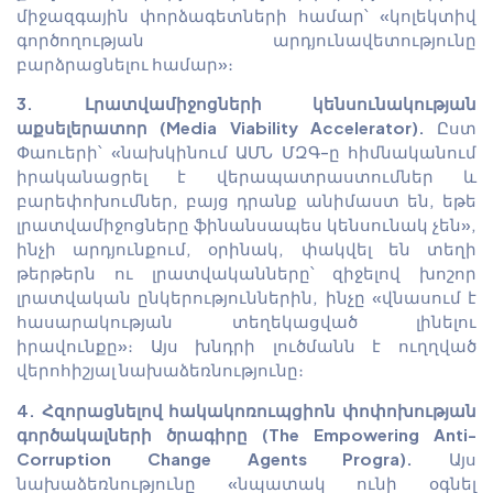
միջազգային փորձագետների համար՝ «կոլեկտիվ
գործողության արդյունավետությունը
բարձրացնելու համար»։
3. Լրատվամիջոցների կենսունակության
աքսելերատոր (Media Viability Accelerator).
Ըստ
Փաուերի՝ «նախկինում ԱՄՆ ՄԶԳ-ը հիմնականում
իրականացրել է վերապատրաստումներ և
բարեփոխումներ, բայց դրանք անիմաստ են, եթե
լրատվամիջոցները ֆինանսապես կենսունակ չեն»,
ինչի արդյունքում, օրինակ, փակվել են տեղի
թերթերն ու լրատվականները՝ զիջելով խոշոր
լրատվական ընկերություններին, ինչը «վնասում է
հասարակության տեղեկացված լինելու
իրավունքը»։ Այս խնդրի լուծմանն է ուղղված
վերոհիշյալ նախաձեռնությունը։
4. Հզորացնելով հակակոռուպցիոն փոփոխության
գործակալների ծրագիրը (The Empowering Anti-
Corruption Change Agents Progra).
Այս
նախաձեռնությունը «նպատակ ունի օգնել