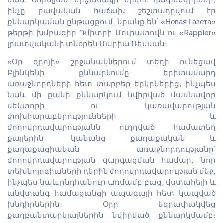
ինչը բավական հաճախ շեշտադրվում էր
քննարկաման ընթացքում, նրանք են՝ «Новая Газета»
թերթի խմբագիր Դմիտրի Մուրատովն ու «Rappler»
լրատվականի տնօրեն Մարիա Ռեսսան։
«Օր զրոյի» շրջանակներում տեղի ունեցավ
Բլինկենի քննարկումը երիտասարդ
առաջնորդների հետ տարբեր երկրներից, ինչպես
նաև մի քանի քննարկում նվիրված մասնավոր
սեկտորի ու կառավարության
փոխհարաբերությունների և
ժողովրդավարությանն ուղղված համատեղ
քայլերին, կանանց քաղաքական և
քաղաքացիական առաջնորդությանը՝
ժողովրդավարության զարգացման համար, նոր
տեխնոլոգիաների դերին ժողովրդավարության մեջ,
ինչպես նաև ընդհանուր առմամբ բաց, վստահելի և
անվտանգ համացանցի ապագայի հետ կապված
խնդիրներին։ Օրը եզրափակվեց
քաղբանտարկյալներին նվիրված քննարկմամբ։