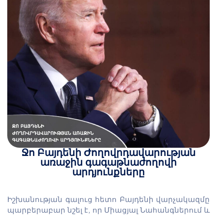
Ջո Բայդենի Ժողովրդավարության
առաջին գագաթնաժողովի
արդյունքները
Իշխանության գալուց հետո Բայդենի վարչակազմը
պարբերաբար նշել է, որ Միացյալ Նահանգներում և