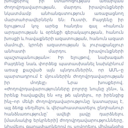
խոսքերով՝ իր մտահոգության առարկան
ժողովրդավարության, մարդու իրավունքների
նկատմամբ անհանգստություն առաջացնող
մարտահրավերներն են։ Ուստի, Բայդենը իր
ելույթում կոչ արեց հանդես գալ «հանուն
արդարության և օրենքի գերակայության, հանուն
խոսքի և հավաքների ազատության, հանուն ազատ
մամուլի, կրոնի ազատության և յուրաքանչյուր
անհատի մարդու իրավունքների
պաշտպանության»: Իր ելույթով, նախագահ
Բայդենը նաև փորձեց պատասխանել նախկինում
առաջ քաշված այն պնդումներին, որ ԱՄՆ-ը
պարտադրում է մյուսներին ժողովրդավարության
իր մոդելը։ Նրա խոսքերով.
«Ժողովրդավարությունները բոլորը նույնը չեն», և
իրենք հավաքվել են «ոչ թե պնդելու, որ իրենցից
ինչ-որ մեկի ժողովրդավարությունը կատարյալ է,
այլ ձեռք սեղմելու և վերահաստատելու ընդհանուր
հանձնառությունը՝ ավելի լավը դարձնելու
[մասնակից երկրների] ժողովրդավարությունները,
կիսվելու գաղափարներով ու սովորելու միմյանցից