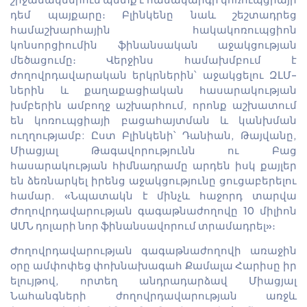
դեմ պայքարը։ Բլինկենը նաև շեշտադրեց
համաշխարհային հակակոռուպցիոն
կոնսորցիումին ֆինանսական աջակցության
մեծացումը։ Վերջինս համախմբում է
ժողովրդավարական երկրներին՝ աջակցելու ԶԼՄ-
ներին և քաղաքացիական հասարակության
խմբերին ամբողջ աշխարհում, որոնք աշխատում
են կոռուպցիայի բացահայտման և կանխման
ուղղությամբ: Ըստ Բլինկենի՝ Դանիան, Թայվանը,
Միացյալ Թագավորությունն ու Բաց
հասարակության հիմնադրամը արդեն իսկ քայլեր
են ձեռնարկել իրենց աջակցությունը ցուցաբերելու
համար. «Նպատակն է մինչև հաջորդ տարվա
Ժողովրդավարության գագաթնաժողովը 10 միլիոն
ԱՄՆ դոլարի նոր ֆինանսավորում տրամադրել»։
Ժողովրդավարության գագաթնաժողովի առաջին
օրը ամփոփեց փոխնախագահ Քամալա Հարիսը իր
ելույթով, որտեղ անդրադարձավ Միացյալ
Նահանգների ժողովրդավարության առջև