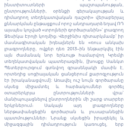
ինստիտուտների պաշտպանության,
ընտրությունների, օրենքի գերակայության և
դիմադրող տեղեկատվական դաշտի» վերաբերյալ
քննարկման ընթացքում որոշ անդրադարձ եղավ ՌԴ
այսպես կոչված «տրոլների գործարանին»՝ լրագրող
Ջեսիկա Էրոյի կողմից։ Վերջինիս դիտարկմամբ՝ իր
մասնագիտական իդեալներն են «ռուս անկախ
լրագրողները, ովքեր դեռ 2013-ին ենթարկվել էին
այն ժամանակ նոր երևույթ համարվող Կրեմլի
տեղեկատվական պատերազմին, [խոսքը Սանկտ
Պետերբուրգում գտնվող գրասենյակի մասին է,
որտեղից սոցիալական ցանցերում քարոզչություն
էր իրականացվում]: Առավել ուշ նույն գործարանը
սկսեց միջամտել և հարձակումներ գործել
օտարերկրյա ընտրությունների վրա՝
մանիպուլացնելով ընտրողներին մի շարք տարբեր
երկրներում։ Սակայն այդ լրագրողները
ներթափանցեցին գործարան և լուսաբանեցին
պատմություններ։ Նրանք սկսեցին իրազեկել և
միջազգային դիմադրություն կառուցել, երբ