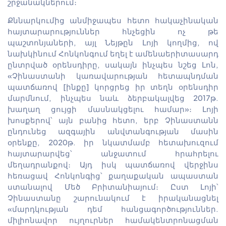
շրջանակներում։
Քննարկումից անմիջապես հետո հակաչինական
հայտարարություններ հնչեցին ոչ թե
պաշտոնյաների, այլ Նեյթըն Լոյի կողմից, ով
նախկինում Հոնկոնգում եղել է ամենաերիտասարդ
ընտրված օրենսդիրը, սակայն ինչպես նշեց Լոն,
«Չինաստանի կառավարության հետապնդման
պատճառով [ինքը] կորցրեց իր տեղն օրենսդիր
մարմնում, ինչպես նաև ձերբակալվեց 2017թ.
խաղաղ ցույցի մասնակցելու համար»։ Լոյի
խոսքերով՝ այն բանից հետո, երբ Չինաստանն
ընդունեց ազգային անվտանգության մասին
օրենքը, 2020թ. իր նկատմամբ հետախուզում
հայտարարվեց՝ անջատում հրահրելու
մեղադրանքով։ Այդ իսկ պատճառով վերջինս
հեռացավ Հոնկոնգից՝ քաղաքական ապաստան
ստանալով Մեծ Բրիտանիայում։ Ըստ Լոյի՝
Չինաստանը շարունակում է իրականացնել
«մարդկության դեմ հանցագործություններ.
միլիոնավոր ույղուրներ համակենտրոնացման