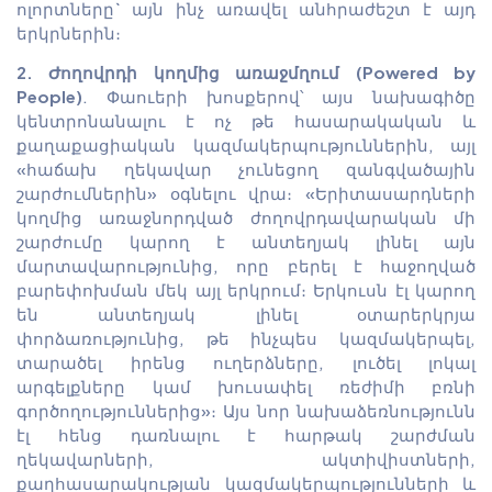
ոլորտները` այն ինչ առավել անհրաժեշտ է այդ
երկրներին։
2. Ժողովրդի կողմից առաջմղում (Powered by
People)
. Փաուերի խոսքերով՝ այս նախագիծը
կենտրոնանալու է ոչ թե հասարակական և
քաղաքացիական կազմակերպություններին, այլ
«հաճախ ղեկավար չունեցող զանգվածային
շարժումներին» օգնելու վրա։ «Երիտասարդների
կողմից առաջնորդված ժողովրդավարական մի
շարժումը կարող է անտեղյակ լինել այն
մարտավարությունից, որը բերել է հաջողված
բարեփոխման մեկ այլ երկրում։ Երկուսն էլ կարող
են անտեղյակ լինել օտարերկրյա
փորձառությունից, թե ինչպես կազմակերպել,
տարածել իրենց ուղերձները, լուծել լոկալ
արգելքները կամ խուսափել ռեժիմի բռնի
գործողություններից»։ Այս նոր նախաձեռնությունն
էլ հենց դառնալու է հարթակ շարժման
ղեկավարների, ակտիվիստների,
քաղհասարակության կազմակերպությունների և