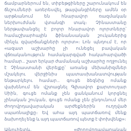
ճամբարներում են, տիբեթցիները շարունակում են
ճնշումների առերեսվել, թայվանցիները ամեն օր
արթնանում են հնարավոր ռազմական
ներխուժման վտանգի տակ։ Չինաստանը
ներթափանցել է բոլոր հնարավոր ոլորտները՝
համաշխարհային ֆինանսական շուկաներից
մինչև զվարճանքների ոլորտ»։ Լոն պնդում է, որ
«ազատ աշխարհը չի ունեցել բավական
վճռականություն համակարգված հակահարվածի
համար… շատ երկար ժամանակ աշխարհը ողջունել
է Չինաստանի վերելքը՝ առանց մեխանիզմներ
մշակելու վերջինիս պատասխանատվության
ենթարկելու համար… գուցե ձեզնից ոմանք
վախենում են վշտացնել Գլխավոր քարտուղար
Սիին, գուցե ոմանք չեն ցանկանում կորցնել
չինական շուկան, գուցե ոմանք չեն ընդունում մեր
ժողովրդավարական արժեքներին ուղղված
սպառնալիքը։ Եվ ահա այդ պատճառով մենք
ձախողել ենք և այդ պատճառով պետք է փոխվենք»։
Այնուհետև, «Ժողովրդավարական