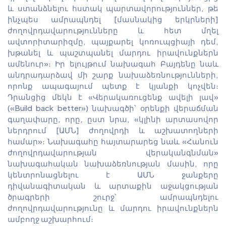
և ստանձնելու հստակ պարտավորություններ, թե
ինչպես ամրապնդել [մասնակից երկրների]
ժողովրդավարությունները և հետ մղել
ավտորիտարիզմը, պայքարել կոռուպցիայի դեմ,
խթանել և պաշտպանել մարդու իրավունքներն
ամենուր»։ Իր ելույթում նախագահ Բայդենը նաև
անդրադարձավ մի շարք նախաձեռնությունների,
որոնք ապագայում պետք է կյանքի կոչվեն։
Դրանցից մեկն է «Վերակառուցենք ավելի լավ»
(«Build back better») նախագծի՝ օրենքի վերաճման
գաղափարը, որը, ըստ նրա, «կլինի արտասովոր
ներդրում [ԱՄՆ] ժողովրդի և աշխատողների
համար»։ Նախագահը հայտարարեց նաև «Հանուն
ժողովրդավարության վերականգնման»
նախագահական նախաձեռնության մասին, որը
կենտրոնացնելու է ԱՄՆ ջանքերը
դիվանագիտական և արտաքին աջակցության
ծրագրերի շուրջ՝ ամրապնդելու
ժողովրդավարությունը և մարդու իրավունքներն
ամբողջ աշխարհում։