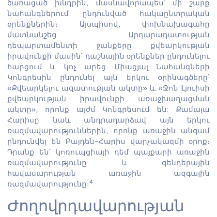
ծառացած խնդրին, մասնավորապես՝ մի շարք
նահանգներում ընդունված հակաընտրական
օրենքներին։ Այսպիսով, փոխնախագահը
մատնանշեց Արդարադատության
դեպարտամենտի ջանքերը քվեարկության
իրավունքի մասին՝ դաշնային օրենքներ ընդունելու
հարցում և կոչ արեց Միացյալ Նահանգների
Կոնգրեսին ընդունել այն երկու օրինագծերը՝
«Քվեարկելու ազատության ակտը» և «Ջոն Լյուիսի
քվեարկության իրավունքի առաջխաղացման
ակտը», որոնք այժմ Կոնգրեսում են: Քամալա
Հարիսը նաև անդրադարձավ այն երկու
ռազմավարություններին, որոնք առաջին անգամ
ընդունվել են Բայդեն-Հարիս վարչակազմի օրոք։
Դրանք են՝ կոռուպցիայի դեմ պայքարի առաջին
ռազմավարությունը և գենդերային
հավասարության առաջին ազգային
4
ռազմավարությունը։
Ժողովրդավարության