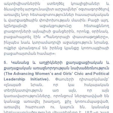
ակտիվիստներին ստեղծել կոալիցիաներ և
ձևավորել արդյունավետ արշավներ՝ օգտագործելով
առավել նոր հետազոտություններ հասարակական
և վարքագծային փոփոխության մասին։ Բացի այդ,
կընդլայնվի աջակցությունը հետաքննող
լրագրողների այնպիսի ցանցերին, որոնք, օրինակ,
բացահայտել էին «Պանդորայի փաստաթղթերը»,
ինչպես նաև կտրամադրվի աջակցություն նրանց,
ովքեր վտանգում են իրենց կյանքը կոռուպցիայի
բացահայտման համար»։
5. Կանանց և աղջիկների քաղաքացիական և
քաղաքական առաջնորդության նախաձեռնություն
(The Advancing Women’s and Girls’ Civic and Political
Leadership Initiative).
Փաուերի դիտարկմամբ՝
«չնայած նրան, որ կա հսկայական
տեղեկատվություն առ այն, որ այն
կառավարությունները, որոնցում ներգրավված են
կանայք առավել խաղաղ, քիչ կոռումպացված,
առավել հարուստ ու կայուն են, կանանց
ներկայացվածությունը վհատեցնող է… ԱՄՆ-ը շատ