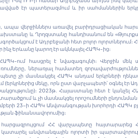
րը։ Իսկ ՌԴ-ի համար Ադրբեջանն արդեն իսկ կարև
գրավված էր պատերազմում և իր սահմաններին երկ
:
ին, ապա վերջիններս առավել բարիդրացիական հարաբե
զախստանը և Ղրղզստանը հանդիսանում են «Թյուրք
ագործակցում է Ադրբեջանի հետ բոլոր ոլորտներում
ր ինչ Երևանը կարող էր ակնկալել ՀԱՊԿ-ից։
ՀԱՊԿ-ում հասցրել է նվազագույնի։ Վերջին մեկ
ումները, ներառյալ համատեղ զորավարժություննե
պետը չի մասնակցել ՀԱՊԿ անդամ երկրների ղեկ
ում (երկրներից մեկը, որն ըստ վարչապետի՝ օգնել է
ծակցությունը)։ 2023թ. Հայաստանը հետ է կանչել Հ
ր տարածքում և չի մասնակցել որոշումների ընդունմա
յեմբերի 23-ի ՀԱՊԿ Անվտանգության խորհրդի ՀԱՊԿ բ
ւթյան ֆինանսավորումից։
տ հարցազրույցում ՀՀ վարչապետը հայտարարեց
չի կատարել անվտանգային ոլորտի իր պարտավորո