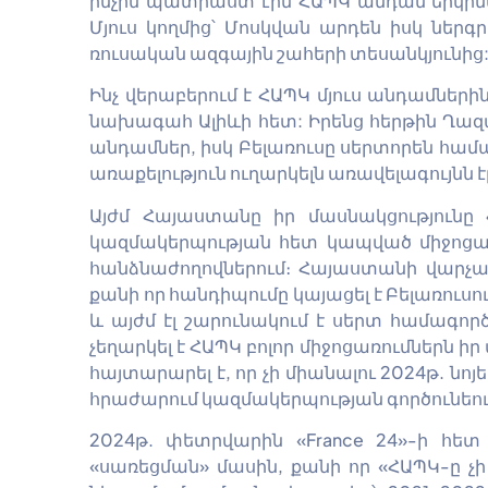
ինչին պատրաստ էին ՀԱՊԿ անդամ երկրնե
Մյուս կողմից՝ Մոսկվան արդեն իսկ ներ
ռուսական ազգային շահերի տեսանկյունից
Ինչ վերաբերում է ՀԱՊԿ մյուս անդամներ
նախագահ Ալիևի հետ: Իրենց հերթին Ղա
անդամներ, իսկ Բելառուսը սերտորեն համ
առաքելություն ուղարկելն առավելագույնն է
Այժմ Հայաստանը իր մասնակցությունը 
կազմակերպության հետ կապված միջոցառ
հանձնաժողովներում։ Հայաստանի վարչա
քանի որ հանդիպումը կայացել է Բելառուս
և այժմ էլ շարունակում է սերտ համագոր
չեղարկել է ՀԱՊԿ բոլոր միջոցառումներն ի
հայտարարել է, որ չի միանալու 2024թ. նո
հրաժարում կազմակերպության գործունեո
2024թ. փետրվարին «France 24»-ի հե
«սառեցման» մասին, քանի որ «ՀԱՊԿ-ը 