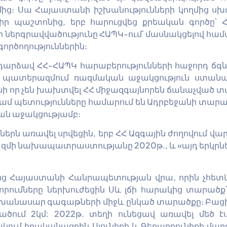
մից։ Սա Հայաստանի իշխանությունների կողմից սխա
իր պաշտոնից, երբ հարուցվեց քրեական գործը՝ 
ր ներգրավվածությունը ՀԱՊԿ-ում՝ մասնակցելով համ
րծողություններին։
դարձավ ՀՀ-ՀԱՊԿ հարաբերությունների հաջորդ ճգ
եմ պատերազմում ռազմական աջակցություն ստանա
անի որ չեն խախտվել ՀՀ միջազգայնորեն ճանաչված
նդամ պետությունները համարում են Ադրբեջանի տարա
ն աջակցությամբ։
երն առավել սրվեցին, երբ ՀՀ Ազգային ժողովում 
ազմի նախապատրաստությանը 2020թ., և «այդ երկրներ
նց Հայաստանի Հանրապետության վրա, որին չհետ
ումները ներխուժեցին Սև լճի հարակից տարածք՝ խ
խանասար գագաթների միջև ընկած տարածքը։ Բացի 
ծում 2կմ: 2022թ. տեղի ունեցավ առավել մեծ 
ում իրականացրին Սյունիքի և Գեղարքունիքի մարզ