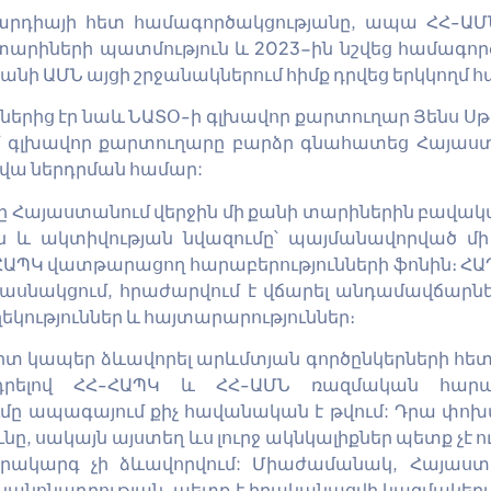
վարդիայի հետ համագործակցությանը, ապա ՀՀ-Ա
տարիների պատմություն և 2023-ին նշվեց համագործ
ի ԱՄՆ այցի շրջանակներում հիմք դրվեց երկկողմ 
ներից էր նաև ՆԱՏՕ-ի գլխավոր քարտուղար Յենս Սթո
 գլխավոր քարտուղարը բարձր գնահատեց Հայաստա
արվա ներդրման համար:
նը Հայաստանում վերջին մի քանի տարիներին բավակա
ան և ակտիվության նվազումը՝ պայմանավորված մ
-ՀԱՊԿ վատթարացող հարաբերությունների ֆոնին։ Հ
 մասնակցում, հրաժարվում է վճարել անդամավճա
ղեկություններ և հայտարարություններ։
երտ կապեր ձևավորել արևմտյան գործընկերների 
րելով ՀՀ-ՀԱՊԿ և ՀՀ-ԱՄՆ ռազմական հարաբե
ւմը ապագայում քիչ հավանական է թվում: Դրա փո
, սակայն այստեղ ևս լուրջ ակնկալիքներ պետք չէ ո
օրակարգ չի ձևավորվում: Միաժամանակ, Հայաստա
տ կանոնադրության, պետք է իրականացվի կազմակերպո