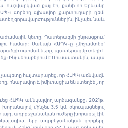
լ հաշվարկված քայլ էր, քանի որ Երևանը
ՀԱՊԿ գործող գլխավոր քարտուղարի դեմ։
ատեղ զորավարժություններին, ինչպես նաև
նաժամային կետը։ Պատերազմի ընթացքում
լու համար։ Սակայն ՀԱՊԿ-ը չմիջամտեց՝
 տարածքի սահմանները, պատերազմը տեղի է
ծք։ Ինչ վերաբերում է Ռուսաստանին, ապա
վարչապետը հայտարարեց, որ ՀԱՊԿ առնվազն
ը, հնարավոր է, իմիտացիա են ստեղծել, որ
ևեց ՀԱՊԿ ակնկալվող արձագանքը։ 2021թ.
որանալով մինչեւ 3.5 կմ, օկուպացնելով
այդ, ադրբեջանական ուժերը խորացել էին
էսկալացիա, երբ ադրբեջանական զորքերը
երում։ Հենց նույն օրը ՀՀ-ն պաշտոնապես