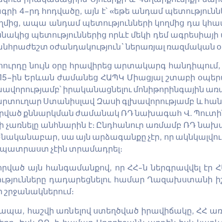
գրի 4-րդ հոդվածը, այն է՝ «եթե անդամ պետություն
ողմից, ապա անդամ պետությունների կողմից դա կհա
սնակից պետություններից որևէ մեկի դեմ ագրեսիայ
նհրաժեշտ օժանդակություն` ներառյալ ռազմական օգ
րդը նույն օրը հրավիրեց արտակարգ հանդիպում, որ
ի 15-ին Երևան ժամանեց ՀԱՊԿ Միացյալ շտաբի օպե
ավորությամբ՝ իրականացնելու մոնիթորինգային առաք
 քարտուղար Ստանիսլավ Զասի գլխավորությամբ և հա
րված քննարկման ժամանակ ՌԴ նախագահ Վ. Պուտինը 
վի չառնելը անհնարին է։ Ընդհանուր առմամբ ՌԴ նախ
կանաբար, սա այն արձագանքը չէր, որ ակնկալվում 
 պատրաստ չէին տրամադրել։
րված այն հանգամանքով, որ ՀՀ-ն ներգրավվել էր 
թյունները դադարեցնելու համար Ղազախստանի իշ
ի շրջանակներում։
 ապա, հաշվի առնելով ստեղծված իրավիճակը, ՀՀ առ