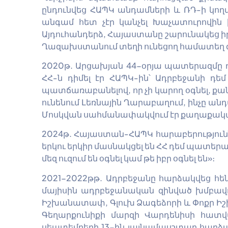
ընդունվեց ՀԱՊԿ անդամների և ՌԴ-ի կող
անգամ հետ չէր կանչել Խաչատուրովին 
Այդուհանդերձ, Հայաստանը շարունակեց ի
Ղազախստանում տեղի ունեցող համատեղ գո
2020թ. Արցախյան 44-օրյա պատերազմը 
ՀՀ-ն դիմել էր ՀԱՊԿ-ին՝ Ադրբեջանի դ
պատճառաբանելով, որ չի կարող օգնել, ք
ունենում Լեռնային Ղարաբաղում, ինչը ա
Մոսկվան սահմանափակվում էր քաղաքակա
2024թ. Հայաստան-ՀԱՊԿ հարաբերությունն
երկու երկիր մասնակցել են ՀՀ դեմ պատեր
մեզ ուզում են օգնել կամ թե իբր օգնել են»։
2021-2022թթ. Ադրբեջանը հարձակվեց հե
մայիսին ադրբեջանական զինված խմբավոր
Իշխանատափ, Գլուխ Ձագեձորի և Փոքր Իշ
Գեղարքունիքի մարզի Վարդենիսի հատվա
սեպտեմբերի 13-ին լայնամասշտաբ հարձակ