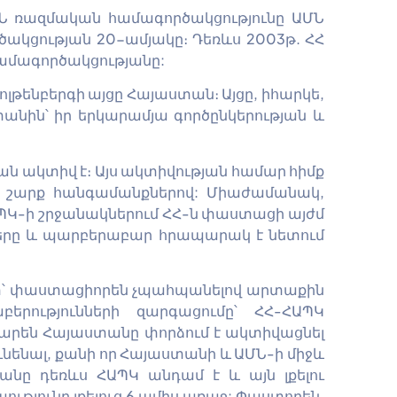
ՄՆ ռազմական համագործակցությունը ԱՄՆ
ակցության 20-ամյակը։ Դեռևս 2003թ. ՀՀ
համագործակցությանը:
լթենբերգի այցը Հայաստան։ Այցը, իհարկե,
նին՝ իր երկարամյա գործընկերության և
ն ակտիվ է։ Այս ակտիվության համար հիմք
ի շարք հանգամանքներով: Միաժամանակ,
ԱՊԿ-ի շրջանակներում ՀՀ-ն փաստացի այժմ
րները և պարբերաբար հրապարակ է նետում
հետ՝ փաստացիորեն չպահպանելով արտաքին
րությունների զարգացումը՝ ՀՀ-ՀԱՊԿ
խարեն Հայաստանը փորձում է ակտիվացնել
ւնենալ, քանի որ Հայաստանի և ԱՄՆ-ի միջև
նը դեռևս ՀԱՊԿ անդամ է և այն լքելու
ւթյունը լքելուց 6 ամիս առաջ: Փաստորեն,