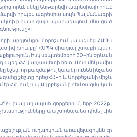
ներից որևէ մեկը ենթարկվի ագրեսիայի որևէ
մարվի որպես ագրեսիա սույն Պայմանագրի
ի ակտի ի հայտ գալու պարագայում, մնացած
նությունը»։
ի արդյունքում որոշվում կայացվեց ՀԱՊԿ
րատիվ խումբը՝ ՀԱՊԿ միացյալ շտաբի պետ,
ելություն։ Իսկ սեպտեմբերի 20-ին Երևան
նդիպեց ՀՀ վարչապետի հետ։ Մոտ մեկ ամիս
նշեց, որ բազմաթիվ կապեր ունեն ինչպես
ագահը շեշտը դրեց ՀՀ-ի և Ադրբեջանի միջև
էր ՀՀ-ում, իսկ Ադրբեջանի դեմ ռազմական
ՀԱՊԿ խաղաղապահ զորքերում, երբ 2022թ.
խանությունները պաշտոնապես դիմել էին
աքելության ուղարկումն առավելագույնն էր