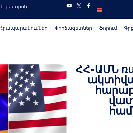
ն կենտրոն
Հրապարակումներ
Փորձագետներ
Ֆորում
Գր
ՀՀ-ԱՄՆ ռ
ակտիվա
հարաբ
վա
համ