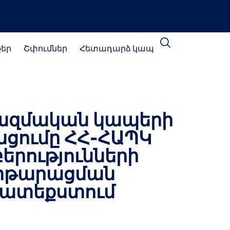
քեր
Շփումներ
Հետադարձ կապ
ազմական կապերի
ցումը ՀՀ-ՀԱՊԿ
երությունների
տթարացման
ատեքստում