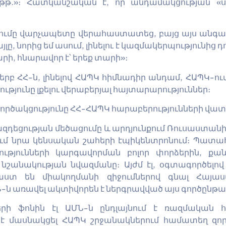
թթ.»։ Հատկանշական է, որ անդամակցության «ս
դումը վարչապետը վերահաստատեց, բայց այս անգամ
 նորից եմ ասում, լինելու է կազմակերպությունից դո
արի, հնարավոր է՝ երեք տարի»։
 երբ ՀՀ-ն, լինելով ՀԱՊԿ հիմնադիր անդամ, ՀԱՊԿ-ո
յունը լքելու վերաբերյալ հայտարարություններ։
գործակցությունը ՀՀ-ՀԱՊԿ հարաբերությունների 
դեցության մեծացումը և արդյունքում Ռուսաստանի 
մ նրա կենսական շահերի էպիկենտրոնում։ Պատահ
ւթյունների կարգավորման բոլոր փորձերին, քան
շանակության նվազմանը։ Այժմ էլ, օգտագործելով
աստ են միակողմանի զիջումներով գնալ Հայա
ն առավել ակտիվորեն է ներգրավված այս գործընթաց
երի ֆոնին էլ ԱՄՆ-ն ընդլայնում է ռազմական 
է մասնակցել ՀԱՊԿ շրջանակներում համատեղ զոր