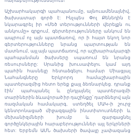
Աշխարհակարգի պահպանումը, այնուամենայնիվ,
ծախսատար գործ է: Ինչպես Փոլ Քենեդին է
նկարագրել իր «Մեծ տերությունների վերելքն ու
անկումը» գրքում, գերտերությունները անկում են
ապրում ոչ այն պատճառով, որ ի հայտ եկող նոր
գերտերությունները նրանց պարտության են
մատնում, այլ այն պատճառով, որ աշխարհակարգի
պահպանման ծախսերը սպառում են նրանց
ռեսուրսները: Սրանից խուսափելու կամ այդ
պահին հասնելը հետաձգելու համար Միացյալ
Նահանգները Երկրորդ համաշխարհային
պատերազմից հետո երեք քայլ ձեռնարկեց. դրանք
էին՝ պահպանել և ընդլայնել պատերազմի
տարիներին ձևավորած իր դաշինքը՝ դարձնելով այն
ռազմական համակարգ, ստեղծել ՄԱԿ-ի շուրջ
կենտրոնացած միջազգային ինստիտուտների և
մեխանիզմների խումբ և զարգացնել
գործընկերային հարաբերություններ այլ երկրների
հետ: Երբեմն ԱՄՆ ծախսերի ծավալը չափազանց