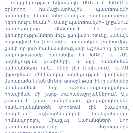
Ի տարբերություն Եվրոպայի՝ ԱՄՆ-ը և ԽՍՀՄ-ը
Երկրորդ համաշխարհային պատերազմի
ավարտից հետո տնտեսապես համեմատաբար
6
հզոր դուրս եկան։
«Սառը պատերազմի» շրջանում
պարբերաբար մեծանում էր երկու
գերտերությունների միջև լարվածությունը, սակայն
հաջողվում էր խուսափել ռազմական բախումից,
քանի որ լուռ համաձայնությամբ աշխարհը գրեթե
ամբողջությամբ բաժանվել էր ԽՍՀՄ և ԱՄՆ
ազդեցության գոտիների, և այդ բաժանման
սահմանները որևէ մեկը չէր խախտում։ ԽՍՀՄ
փլուզմամբ մեկնարկեց ազդեցության գոտիների
վերաբաժանման մի նոր գործընթաց, ինչը ստեղծեց
միանգամայն նոր աշխարհաքաղաքական
իրավիճակ մի շարք տարածաշրջաններում։ Այս
շրջանում շատ ամերիկյան քաղաքագետներ
հետևողականորեն փորձում էին ձևավորել
միաբևեռ աշխարհակարգի հայեցակարգը՝
հիմնավորելով Միացյալ Նահանգների նոր
դերակատարությունը միջազգային
հարաբերություններում։