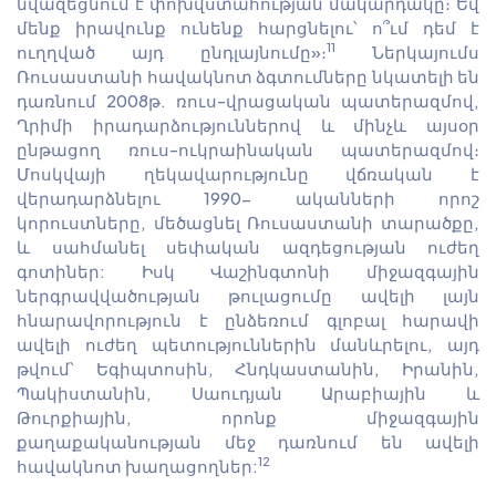
նվազեցնում է փոխվստահության մակարդակը։ Եվ
մենք իրավունք ունենք հարցնելու՝ ո՞ւմ դեմ է
11
ուղղված այդ ընդլայնումը»։
Ներկայումս
Ռուսաստանի հավակնոտ ձգտումները նկատելի են
դառնում 2008թ. ռուս-վրացական պատերազմով,
Ղրիմի իրադարձություններով և մինչև այսօր
ընթացող ռուս-ուկրաինական պատերազմով։
Մոսկվայի ղեկավարությունը վճռական է
վերադարձնելու 1990- ականների որոշ
կորուստները, մեծացնել Ռուսաստանի տարածքը,
և սահմանել սեփական ազդեցության ուժեղ
գոտիներ: Իսկ Վաշինգտոնի միջազգային
ներգրավվածության թուլացումը ավելի լայն
հնարավորություն է ընձեռում գլոբալ հարավի
ավելի ուժեղ պետություններին մանևրելու, այդ
թվում՝ Եգիպտոսին, Հնդկաստանին, Իրանին,
Պակիստանին, Սաուդյան Արաբիային և
Թուրքիային, որոնք միջազգային
քաղաքականության մեջ դառնում են ավելի
12
հավակնոտ խաղացողներ: