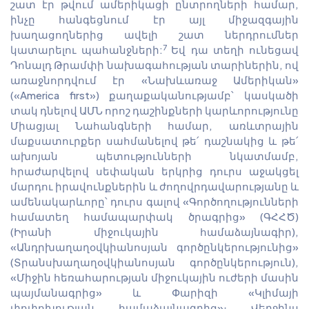
շատ էր թվում ամերիկացի ընտրողների համար,
ինչը հանգեցնում էր այլ միջազգային
խաղացողներից ավելի շատ ներդրումներ
7
կատարելու պահանջների:
Եվ դա տեղի ունեցավ
Դոնալդ Թրամփի նախագահության տարիներին, ով
առաջնորդվում էր «Նախևառաջ Ամերիկան»
(«America first») քաղաքականությամբ՝ կասկածի
տակ դնելով ԱՄՆ որոշ դաշինքների կարևորությունը
Միացյալ Նահանգների համար, առևտրային
մաքսատուրքեր սահմանելով թե՛ դաշնակից և թե՛
ախոյան պետությունների նկատմամբ,
հրաժարվելով սեփական երկրից դուրս աջակցել
մարդու իրավունքներին և ժողովրդավարությանը և
ամենակարևորը՝ դուրս գալով «Գործողությունների
համատեղ համապարփակ ծրագրից» (ԳՀՀԾ)
(Իրանի միջուկային համաձայնագիր),
«Անդրխաղաղօվկիանոսյան գործընկերությունից»
(Տրանսխաղաղօվկիանոսյան գործընկերություն),
«Միջին հեռահարության միջուկային ուժերի մասին
պայմանագրից» և Փարիզի «Կլիմայի
փոփոխության համաձայնագրից»։ Վերջինս