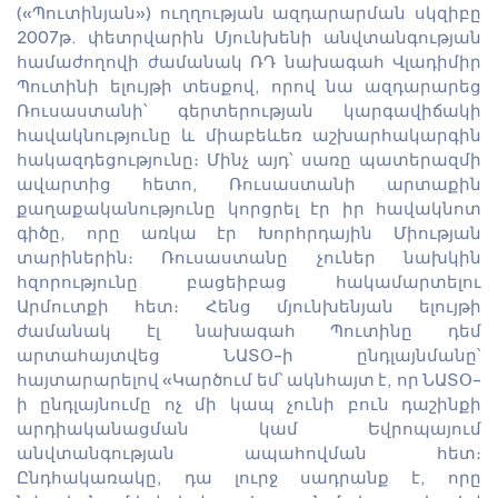
(«Պուտինյան») ուղղության ազդարարման սկզիբը
2007թ. փետրվարին Մյունխենի անվտանգության
համաժողովի ժամանակ ՌԴ նախագահ Վլադիմիր
Պուտինի ելույթի տեսքով, որով նա ազդարարեց
Ռուսաստանի՝ գերտերության կարգավիճակի
հավակնությունը և միաբեևեռ աշխարհակարգին
հակազդեցությունը։ Մինչ այդ՝ սառը պատերազմի
ավարտից հետո, Ռուսաստանի արտաքին
քաղաքականությունը կորցրել էր իր հավակնոտ
գիծը, որը առկա էր Խորհրդային Միության
տարիներին։ Ռուսաստանը չուներ նախկին
հզորությունը բացեիբաց հակամարտելու
Արմուտքի հետ։ Հենց մյունխենյան ելույթի
ժամանակ էլ նախագահ Պուտինը դեմ
արտահայտվեց ՆԱՏՕ-ի ընդլայնմանը՝
հայտարարելով «Կարծում եմ՝ ակնհայտ է, որ ՆԱՏՕ-
ի ընդլայնումը ոչ մի կապ չունի բուն դաշինքի
արդիականացման կամ Եվրոպայում
անվտանգության ապահովման հետ։
Ընդհակառակը, դա լուրջ սադրանք է, որը