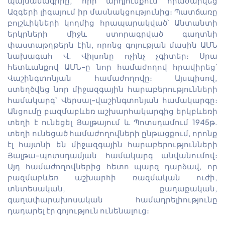
պայմանագիրը, որի արդյունքում հրաժարվեց
Ազգերի լիգայում իր մասնակցությունից։ Պատճառը
բոլշևիկների կողմից հրապարակված՝ Անտանտի
երկրների միջև ստորագրված գաղտնի
փաստաթղթերն էին, որոնց գոյության մասին ԱՄՆ
նախագահ Վ. Վիլսոնը ոչինչ չգիտեր։ Սրա
հետևանքով ԱՄՆ-ը նոր համաժողով հրավիրեց՝
Վաշինգտոնյան համաժողովը։ Այսպիսով,
ստեղծվեց նոր միջազգային հարաբերությունների
համակարգ՝ Վերսալ-վաշինգտոնյան համակարգը։
Անցումը բազմաբևեռ աշխարհակարգից երկբևեռի
տեղի է ունեցել Յալթայում և Պոտսդամում 1945թ.
տեղի ունեցած համաժողովների ընթացքում, որոնք
էլ հայտնի են միջազգային հարաբերությունների
Յալթա-պոտսդամյան համակարգ անվանումով։
Այդ համաժողովներից հետո պարզ դարձավ, որ
բազմաբևեռ աշխարհի ռազմական ուժի,
տնտեսական, քաղաքական,
գաղափարախոսական համադրելիությունը
դադարել էր գոյություն ունենալուց։