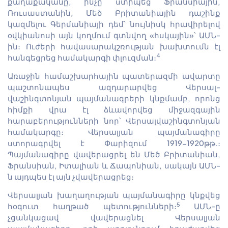
քաղաքականը, ինչը ստիպեց Ֆրանսիային,
Ռուսաստանին, Մեծ Բրիտանիային դաշինք
կազմելու Գերմանիայի դեմ՝ նույնիսկ հրավիրելով
օվկիանոսի այն կողմում գտնվող «հսկային»՝ ԱՄՆ-
ին։ Ուժերի հավասարակշռության խախտումն էլ
4
հանգեցրեց համակարգի փլուզման։
Առաջին համաշխարհային պատերազմի ավարտը
պաշտոնապես ազդարարվեց Վերսալ-
վաշինգտոնյան պայմանագրերի կնքմամբ, որոնց
հիմքի վրա էլ ձևավորվեց միջազգային
հարաբերությունների նոր՝ Վերսալվաշինգտոնյան
համակարգը։ Վերսալյան պայմանագիրը
ստորագրվել է Փարիզում 1919-1920թթ.։
Պայմանագիրը վավերացրել են Մեծ Բրիտանիան,
Ֆրանսիան, Իտալիան և Ճապոնիան, սակայն ԱՄՆ-
ն այդպես էլ այն չվավերացրեց։
Վերսալյան խաղաղության պայմանագիրը կնքվեց
5
հօգուտ հաղթած պետությունների։
ԱՄՆ-ը
չցանկացավ վավերացնել Վերսալյան