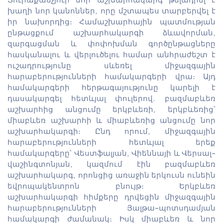
խաղի նոր կանոններ, որը մշտապես տարբերվել է
իր նախորդից։ Համաշխարհային պատմության
ընթացքում աշխարհակարգի ձևավորման,
զարգացման և փոփոխման գործընթացները
հասկանալու և վերլուծելու համար անհրաժեշտ է
ուշադրությունը սևեռել միջազգային
հարաբերությունների համակարգերի վրա։ Այդ
համակարգերի հերթագայությունը կարելի է
դասակարգել հետևյալ փուլերով. բազմաբևեռ
աշխարհից անցումը երկբևեռի, երկբևեռից՝
միաբևեռ աշխարհի և միաբևեռից անցումը նոր
աշխարհակարգի։ Ընդ որում, միջազգային
հարաբերությունների հետևյալ երեք
համակարգերը՝ Վեստֆալյան, Վիեննայի և Վերսալ-
վաշինգտոնյան, կազմում էին բազմաբևեռ
աշխարհակարգ, որոնցից առաջին երկուսն ունեին
եվրոպակենտրոն բնույթ։ Երկբևեռ
աշխարհակարգի հիմքերը դրվեցին միջազգային
հարաբերությունների Յալթա-պոտսդամյան
համակարգի ժամանակ։ Իսկ միաբևեռ և նոր