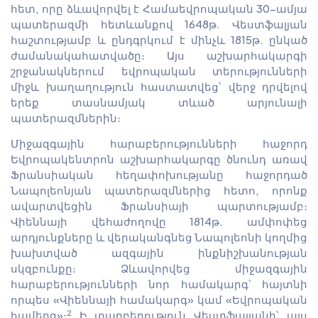
հետ, որը ձևավորվել է Համաեվրոպական 30-ամյա
պատերազմի հետևանքով 1648թ. Վեստֆալյան
հաշտությամբ և ընդգրկում է մինչև 1815թ. ընկած
ժամանակահատվածը։ Այս աշխարհակարգի
շրջանակներում եվրոպական տերությունների
միջև խաղաղություն հաստատվեց՝ վերջ դրվելով
երեք տասնամյակ տևած արյունալի
պատերազմներին։
Միջազգային հարաբերությունների հաջորդ
Եվրոպակենտրոն աշխարհակարգը ծնունդ առավ
Ֆրանսիական հեղափոխությանը հաջորդած
Նապոլեոնյան պատերազմներից հետո, որոնք
ավարտվեցին Ֆրանսիայի պարտությամբ։
Վիեննայի վեհաժողովը 1814թ. ամփոփեց
արդյունքները և վերականգնեց Նապոլեոնի կողմից
խախտված ազգային ինքնիշխանության
սկզբունքը։ Ձևավորվեց միջազգային
հարաբերությունների նոր համակարգ՝ հայտնի
որպես «Վիեննայի համակարգ» կամ «Եվրոպական
2
համերգ»։
Ի տարբերություն Վեստֆալյանի՝ այս