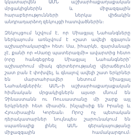
կկատարվեն ԱՄՆ աշխարհաքաղաքական
մրցակիցներին և միջազգային
հարաբերությունների ներկա վիճակին
անդրադարձող զեկույցի հատվածներին։
Զեկույցում նշվում է, որ Միացյալ Նահանգները
ներկայումս առնչվում է «շատ ավելի զգայուն
աշխարհակարգի» հետ։ Սա, իհարկե, զարմանալի
չէ, քանի որ «Սառը պատերազմի» ավարտից հետո
(որը հանգեցրեց Միացյալ Նահանգների՝
աշխարհում միակ գերտերությանը վերաճելուն)
շատ բան է փոխվել, և գնալով ավելի շատ երկրներ
են մարտահրավեր նետում Միացյալ
Նահանգներին: ԱՄՆ-ի աշխարհաքաղաքական
հիմնական մրցակիցներն այսօր մնում են
Չինաստանն ու Ռուսաստանը մի շարք այլ
երկրների հետ միասին, ինչպիսիք են Իրանը և
Հյուսիսային Կորեան։ Որոշ ոչ պետական
դերակատարներ նույնպես շարունակում են
սպառնալիք լինել ԱՄՆ գերակայությանը
միջազգային համակարգում։