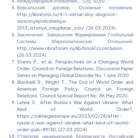
Международные отношения…, նշվ. աշխ.:
Версальский договор. Основные положения,
http://libraryno.ru/4-1-versal-skiy-dogovor-
osnovnyepolozheniya-
2013_istoriya_megdunar_otn/, (26.03.2024).
Заключение. Завершение Формирования Глобальной
Системы Мирополитических Отношений,
http://www.obraforum.ru/lib/book1/conclusion,
(26.03.2024).
Stares P., et al. Perspectives on a Changing World
Order, Council on Foreign Relations, Discussion Paper
Series on Managing Global Disorder No. 1 June 2020.
Blackwill R., Wright T., The End of World Order and
American Foreign Policy, Council on Foreign
Relations, Council Special Report No. 86 May 2020.
Lehne S., After Russia’s War Against Ukraine: What
Kind of World Order?,
https://carnegieeurope.eu/2023/02/28/after-
russia-s-war-against-ukraine-what-kind-of-world-
order-pub-89130, (27.03.2024).
Стратегия национальной безопасности Российской