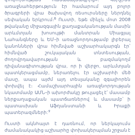
առաջնահերթություն էր համարում այդ բոլոր
ծրագրերի վրա ծախսվող ռեսուրսները ներդնել
8
սեփական երկրում։
Ուստի, եթե մինչև մոտ 2008
թվականը միջազգային քաղաքականության մասին
արևմտյան խոսույթի մանտրան Միացյալ
Նահանգները և ԵՄ-ի առաջնորդությամբ լիբերալ
կանոնների վրա հիմնված աշխարհակարգն էր՝
հիմնված շուկայական տնտեսության,
ժողովրդավարության և բազմակողմ
դիվանագիտության վրա, որ ի վերջո, արևմտյան
պատկերացմամբ, ներառելու էր աշխարհի մեծ
մասը, ապա այժմ այդ տեսլականը զգալիորեն
փոխվել է։ Համաշխարհային առաջնորդության
նկատմամբ ԱՄՆ-ի ախորժակը թուլացել է՝ մասամբ
ներքաղաքական պատճառներով և մասամբ՝ ի
պատասխան Աֆղանստանի և Իրաքի
9
պատերազմների:
Ուստի ակնհայտ է դառնում, որ ներկայումս
ժամանակակից աշխարհը փոխակերպման շրջան է